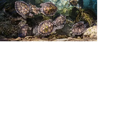
Beneficios
Visibilidad de la marca en la revista y
los documentos relacionados.
Participación en eventos con de alto
nivel con tomadores de decisiones de
la industria.
Envió
de publicación con visibilidad de
la marca a nuestra audiencia.
Estrategia digital
, entre otros.